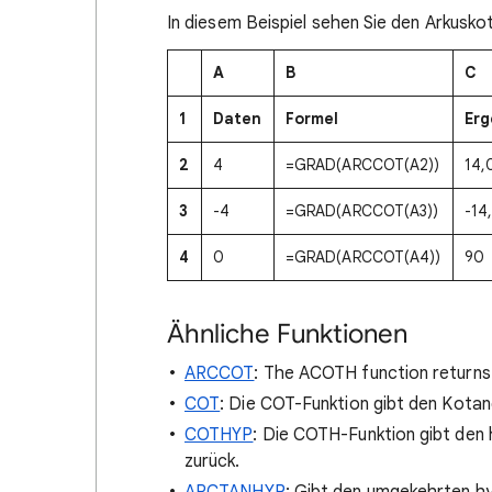
In diesem Beispiel sehen Sie den Arkusko
A
B
C
1
Daten
Formel
Erg
2
4
=GRAD(ARCCOT(A2))
14,
3
-4
=GRAD(ARCCOT(A3))
-14
4
0
=GRAD(ARCCOT(A4))
90
Ähnliche Funktionen
ARCCOT
: The ACOTH function returns 
COT
: Die COT-Funktion gibt den Kotang
COTHYP
: Die COTH-Funktion gibt den 
zurück.