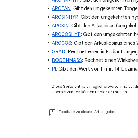
ARCTANHYP
: Gibt den umgekehrten hy
ARCTAN
: Gibt den umgekehrten Tangen
ARCSINHYP
: Gibt den umgekehrten hyp
ARCSIN
: Gibt den Arkussinus (umgekehr
ARCCOSHYP
: Gibt den umgekehrten hy
ARCCOS
: Gibt den Arkuskosinus eines 
GRAD
: Rechnet einen in Radiant ange
BOGENMASS
: Rechnet einen Winkelw
PI
: Gibt den Wert von Pi mit 14 Dezimal
Diese Seite enthält möglicherweise Inhalte, di
Übersetzungen können Fehler enthalten.
Feedback zu diesem Artikel geben