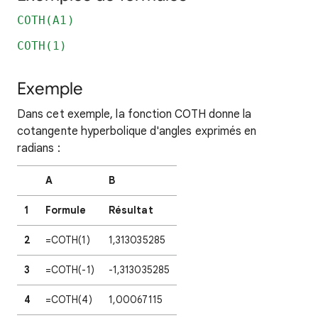
COTH(A1)
COTH(1)
Exemple
Dans cet exemple, la fonction COTH donne la
cotangente hyperbolique d'angles exprimés en
radians :
A
B
1
Formule
Résultat
2
=COTH(1)
1,313035285
3
=COTH(-1)
-1,313035285
4
=COTH(4)
1,00067115