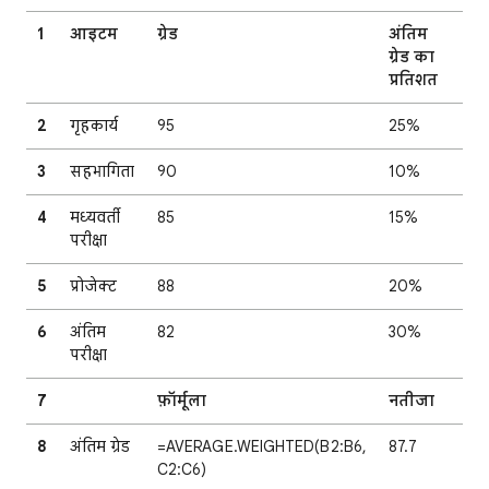
1
आइटम
ग्रेड
अंतिम
ग्रेड का
प्रतिशत
2
गृहकार्य
95
25%
3
सहभागिता
90
10%
4
मध्यवर्ती
85
15%
परीक्षा
5
प्रोजेक्ट
88
20%
6
अंतिम
82
30%
परीक्षा
7
फ़ॉर्मूला
नतीजा
8
अंतिम ग्रेड
=AVERAGE.WEIGHTED(B2:B6,
87.7
C2:C6)