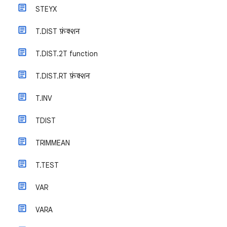
STEYX
T.DIST फ़ंक्शन
T.DIST.2T function
T.DIST.RT फ़ंक्शन
T.INV
TDIST
TRIMMEAN
T.TEST
VAR
VARA