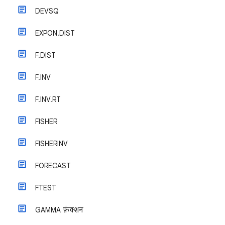
DEVSQ
EXPON.DIST
F.DIST
F.INV
F.INV.RT
FISHER
FISHERINV
FORECAST
FTEST
GAMMA फ़ंक्शन