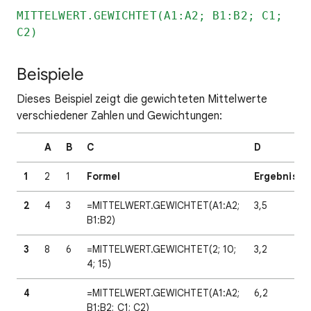
MITTELWERT.GEWICHTET(A1:A2; B1:B2; C1;
C2)
Beispiele
Dieses Beispiel zeigt die gewichteten Mittelwerte
verschiedener Zahlen und Gewichtungen:
A
B
C
D
1
2
1
Formel
Ergebnis
2
4
3
=MITTELWERT.GEWICHTET(A1:A2;
3,5
B1:B2)
3
8
6
=MITTELWERT.GEWICHTET(2; 10;
3,2
4; 15)
4
=MITTELWERT.GEWICHTET(A1:A2;
6,2
B1:B2; C1; C2)