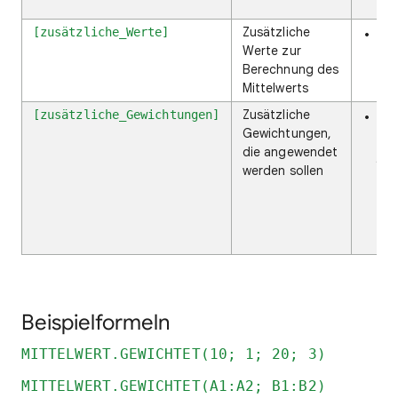
Zusätzliche
[zusätzliche_Werte]
Zus
Werte zur
opt
Berechnung des
Mittelwerts
Zusätzliche
[zusätzliche_Gewichtungen]
Zus
Gewichtungen,
sin
die angewendet
jed
werden sollen
zu
gen
zu
fol
Beispielformeln
MITTELWERT.GEWICHTET(10; 1; 20; 3)
MITTELWERT.GEWICHTET(A1:A2; B1:B2)