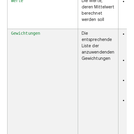
Die Werte,
Werte
Kan
deren Mittelwert
Zel
berechnet
ode
werden soll
ent
Die
Gewichtungen
Kan
entsprechende
Zel
Liste der
ode
anzuwendenden
sel
Gewichtungen
Gew
nic
Wer
Min
Gew
sei
Bei
Zel
Ber
an 
ent
Wer