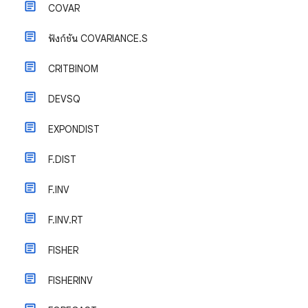
COVAR
ฟังก์ชัน COVARIANCE.S
CRITBINOM
DEVSQ
EXPONDIST
F.DIST
F.INV
F.INV.RT
FISHER
FISHERINV