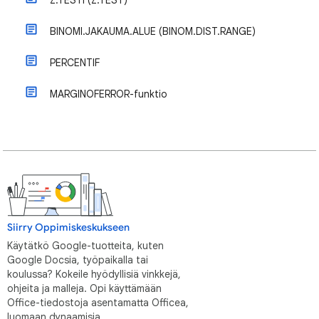
Z.TESTI (Z.TEST)
BINOMI.JAKAUMA.ALUE (BINOM.DIST.RANGE)
PERCENTIF
MARGINOFERROR-funktio
Siirry Oppimiskeskukseen
Käytätkö Google-tuotteita, kuten
Google Docsia, työpaikalla tai
koulussa? Kokeile hyödyllisiä vinkkejä,
ohjeita ja malleja. Opi käyttämään
Office-tiedostoja asentamatta Officea,
luomaan dynaamisia