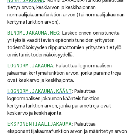
NORM.JAKAUMA
: NORM.JAKAUMA-funktio palauttaa
tietyn arvon, keskiarvon ja keskihajonnan
normaalijakaumafunktion arvon (tai normaalijakauman
kertymäfunktion arvon).
BINOMIJAKAUMA.NEG
: Laskee ennen onnistuneita
yrityksiä vaadittavien epäonnistuneiden yritysten
todennäköisyyden riippumattomien yritysten tietyllä
onnistumistodennäköisyydellä.
LOGNORM.JAKAUMA
: Palauttaa lognormaalisen
jakauman kertymäfunktion arvon, jonka parametreja
ovat keskiarvo ja keskihajonta.
LOGNORM.JAKAUMA.KÄÄNT
: Palauttaa
lognormaalisen jakauman käänteisfunktion
kertymäfunktion arvon, jonka parametreja ovat
keskiarvo ja keskihajonta.
EKSPONENTIAALIJAKAUMA
: Palauttaa
eksponenttijakaumafunktion arvon ja määritetyn arvon