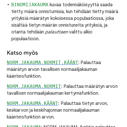
BINOMIJAKAUMA
kuvaa todennäköisyyttä saada
tietty määrä onnistumisia, kun tehdään tietty määrä
yrityksiä määrätyn kokoisessa populaatiossa, joka
sisältää tietyn määrän onnistuneita yrityksiä, ja
otanta tehdään
palauttaen
valittu alkio
populaatioon.
Katso myös
NORM.JAKAUMA.NORMIT.KÄÄNT
: Palauttaa
määrätyn arvon tavallisen normaalijakauman
käänteisfunktion.
NORM.JAKAUMA.NORMIT
: Palauttaa määrätyn arvon
tavallisen normaalijakauman kertymäfunktion.
NORM.JAKAUMA.KÄÄNT
: Palauttaa tietyn arvon,
keskiarvon ja keskihajonnan normaalijakauman
käänteisfunktion arvon.