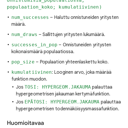
onnistumisia_populaatiossa;
populaation_koko; kumulatiivinen)
num_successes
– Haluttu onnistuneiden yritysten
määrä.
num_draws
– Sallittujen yritysten lukumäärä.
successes_in_pop
– Onnistuneiden yritysten
kokonaismäärä populaatiossa.
pop_size
– Populaation yhteenlaskettu koko.
kumulatiivinen
: Looginen arvo, joka määrää
funktion muodon.
Jos
TOSI: HYPERGEOM.JAKAUMA
palauttaa
hypergeometrisen jakauman kertymäfunktion.
Jos
EPÄTOSI: HYPERGEOM.JAKAUMA
palauttaa
hypergeometrisen todennäköisyysmassafunktion.
Huomioitavaa