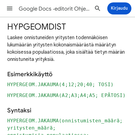
Google Docs ‑editorit Ohjeet
Kirjaudu
HYPGEOMDIST
Laskee onnistuneiden yritysten todennäköisen
lukumäärän yritysten kokonaismäärästä määrätyn
kokoisessa populaatiossa, joka sisältää tietyn määrän
onnistuneita yrityksiä.
Esimerkkikäyttö
HYPERGEOM.JAKAUMA(4;12;20;40; TOSI)
HYPERGEOM.JAKAUMA(A2;A3;A4;A5; EPÄTOSI)
Syntaksi
HYPERGEOM.JAKAUMA(onnistumisten_määrä;
yritysten_määrä;