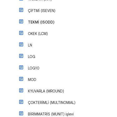
ÇİFTMİ (ISEVEN)
TEKMİ (ISODD)
OKEK (LCM)
LN
LOG
LOG10
MOD
KYUVARLA (MROUND)
ÇOKTERİMLİ (MULTINOMIAL)
BİRİMMATRİS (MUNIT) işlevi