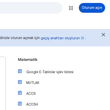
Oturum açın
idinizle oturum açmak için
.
geçiş anahtarı oluşturun
Matematik
Google E-Tablolar işlev listesi
MUTLAK
ACOS
ACOSH