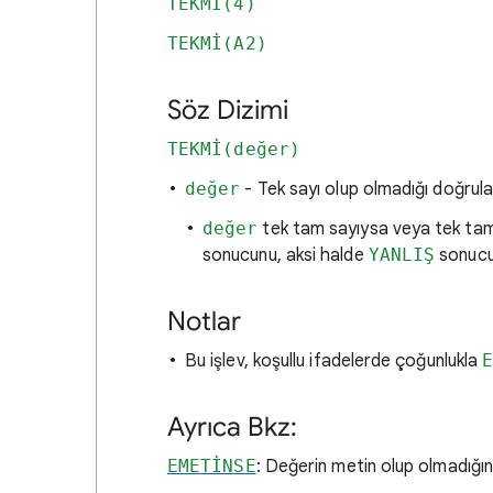
TEKMİ(4)
TEKMİ(A2)
Söz Dizimi
TEKMİ(değer)
değer
- Tek sayı olup olmadığı doğrul
değer
tek tam sayıysa veya tek tam
sonucunu, aksi halde
YANLIŞ
sonucu
Notlar
Bu işlev, koşullu ifadelerde çoğunlukla
Ayrıca Bkz:
EMETİNSE
: Değerin metin olup olmadığın