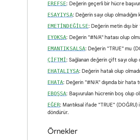
EREFSE
: Değerin geçerli bir hücre başvu
ESAYIYSA
: Değerin sayı olup olmadığını 
EMETİNDEĞİLSE
: Değerin metin dışı bir
EYOKSA
: Değerin "#N/A" hatası olup olma
EMANTIKSALSA
: Değerin "TRUE" mu (D
ÇİFTMİ
: Sağlanan değerin çift sayı olup 
EHATALIYSA
: Değerin hatalı olup olmadı
EHATA
: Değerin "#N/A" dışında bir hata t
EBOŞSA
: Başvurulan hücrenin boş olup ol
EĞER
: Mantıksal ifade "TRUE" (DOĞRU) is
döndürür.
Örnekler