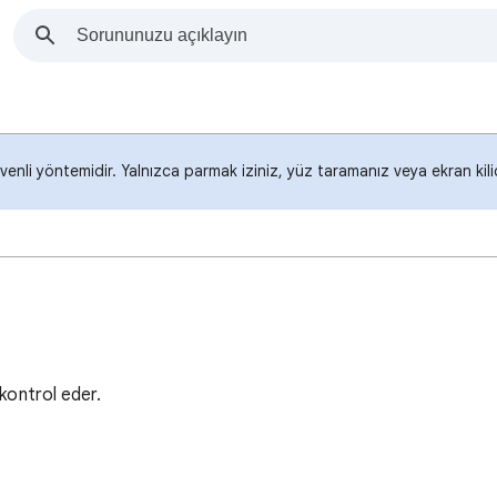
enli yöntemidir. Yalnızca parmak iziniz, yüz taramanız veya ekran kil
kontrol eder.