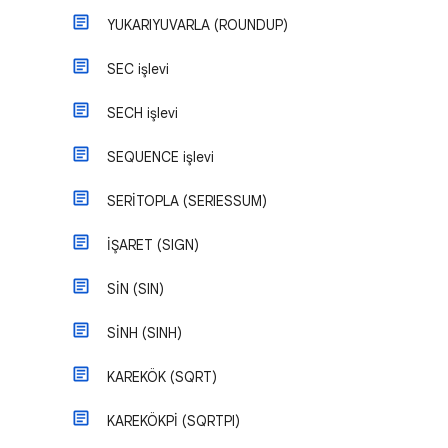
YUKARIYUVARLA (ROUNDUP)
SEC işlevi
SECH işlevi
SEQUENCE işlevi
SERİTOPLA (SERIESSUM)
İŞARET (SIGN)
SİN (SIN)
SİNH (SINH)
KAREKÖK (SQRT)
KAREKÖKPİ (SQRTPI)