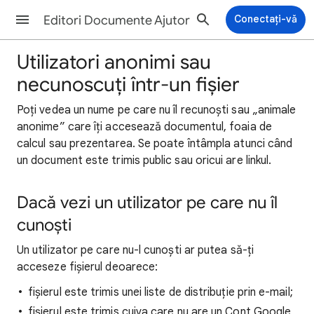
Editori Documente Ajutor
Conectați-vă
Utilizatori anonimi sau
necunoscuți într-un fișier
Poți vedea un nume pe care nu îl recunoști sau „animale
anonime” care îți accesează documentul, foaia de
calcul sau prezentarea. Se poate întâmpla atunci când
un document este trimis public sau oricui are linkul.
Dacă vezi un utilizator pe care nu îl
cunoști
Un utilizator pe care nu-l cunoști ar putea să-ți
acceseze fișierul deoarece:
fișierul este trimis unei liste de distribuție prin e-mail;
fișierul este trimis cuiva care nu are un Cont Google