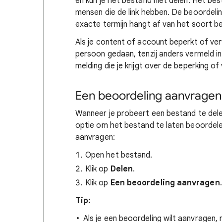
en kun je het bestand niet delen. Het bes
mensen die de link hebben. De beoordeli
exacte termijn hangt af van het soort b
Als je content of account beperkt of verw
persoon gedaan, tenzij anders vermeld in
melding die je krijgt over de beperking of 
Een beoordeling aanvragen
Wanneer je probeert een bestand te dele
optie om het bestand te laten beoordele
aanvragen:
Open het bestand.
Klik op
Delen
.
Klik op
Een beoordeling aanvragen
.
Tip:
Als je een beoordeling wilt aanvragen, 