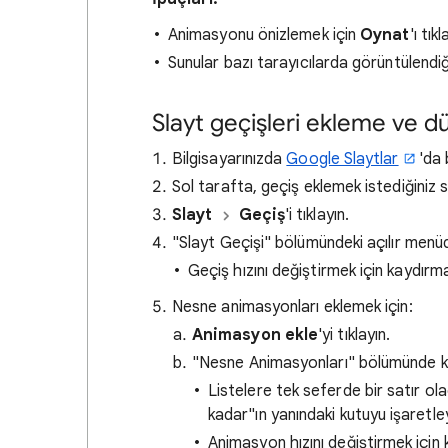
Animasyonu önizlemek için
Oynat
'ı tıkl
Sunular bazı tarayıcılarda görüntülendiğ
Slayt geçişleri ekleme ve 
Bilgisayarınızda
Google Slaytlar
'da 
Sol tarafta, geçiş eklemek istediğiniz sl
Slayt
Geçiş
'i tıklayın.
"Slayt Geçişi" bölümündeki açılır menüd
Geçiş hızını değiştirmek için kaydırm
Nesne animasyonları eklemek için:
Animasyon ekle
'yi tıklayın.
"Nesne Animasyonları" bölümünde ku
Listelere tek seferde bir satır o
kadar"ın yanındaki kutuyu işaretley
Animasyon hızını değiştirmek için