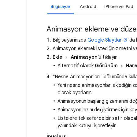
Bilgisayar
Android
iPhone ve iPad
Animasyon ekleme ve düz
Bilgisayarınızda
Google Slaytlar
'da 
Animasyon eklemek istediğiniz metni ve
Ekle
Animasyon
'u tıklayın.
Alternatif olarak
Görünüm
Hare
"Nesne Animasyonları" bölümünde kulla
Yeni nesne animasyonları eklediğiniz
olarak ayarlanır.
Animasyonun başlangıç zamanını değişt
Animasyon hızını değiştirmek için ka
Listelere tek seferde bir satır olac
yanındaki kutuyu işaretleyin.
İpuçları: