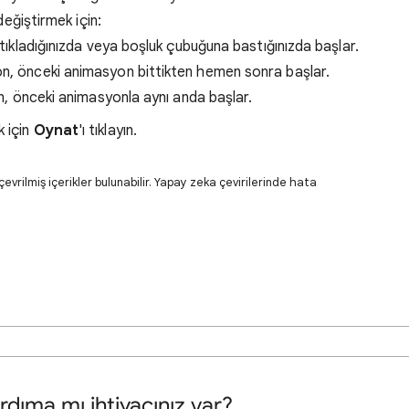
eğiştirmek için:
ıkladığınızda veya boşluk çubuğuna bastığınızda başlar.
, önceki animasyon bittikten hemen sonra başlar.
 önceki animasyonla aynı anda başlar.
 için
Oynat
'ı tıklayın.
evrilmiş içerikler bulunabilir. Yapay zeka çevirilerinde hata
rdıma mı ihtiyacınız var?