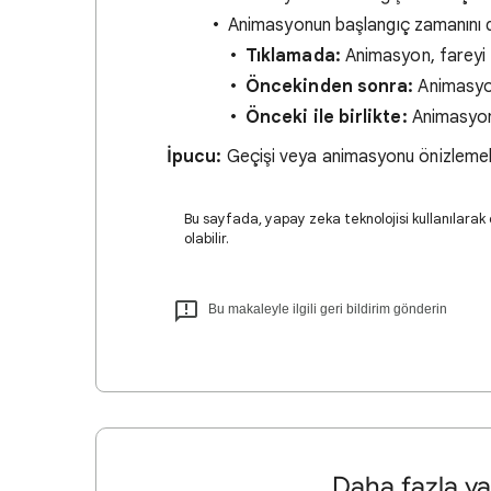
Animasyonun başlangıç zamanını d
Tıklamada:
Animasyon, fareyi t
Öncekinden sonra:
Animasyon
Önceki ile birlikte:
Animasyon,
İpucu:
Geçişi veya animasyonu önizlemek
Bu sayfada, yapay zeka teknolojisi kullanılarak ç
olabilir.
Bu makaleyle ilgili geri bildirim gönderin
Daha fazla ya