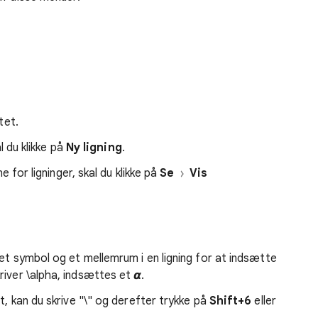
ltet.
al du klikke på
Ny ligning
.
ne for ligninger, skal du klikke på
Se
Vis
 et symbol og et mellemrum i en ligning for at indsætte
river \alpha, indsættes et
𝞪
.
t, kan du skrive "\" og derefter trykke på
Shift+6
eller