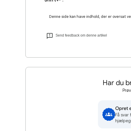
Shift+-
.
Denne side kan have indhold, der er oversat ved
Send feedback om denne artikel
Har du b
Prøv
Opret 
Få svar
hjælpeg