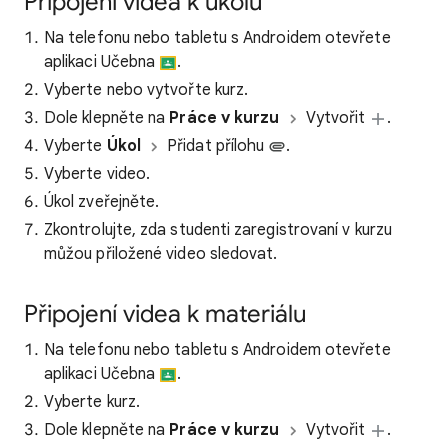
Připojení videa k úkolu
Na telefonu nebo tabletu s Androidem otevřete
aplikaci Učebna
.
Vyberte nebo vytvořte kurz.
Dole klepněte na
Práce v kurzu
Vytvořit
.
Vyberte
Úkol
Přidat přílohu
.
Vyberte video.
Úkol zveřejněte.
Zkontrolujte, zda studenti zaregistrovaní v kurzu
můžou přiložené video sledovat.
Připojení videa k materiálu
Na telefonu nebo tabletu s Androidem otevřete
aplikaci Učebna
.
Vyberte kurz.
Dole klepněte na
Práce v kurzu
Vytvořit
.