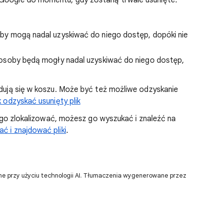
u Google do momentu, gdy zostaną trwale usunięte.
osoby mogą nadal uzyskiwać do niego dostęp, dopóki nie
nne osoby będą mogły nadal uzyskiwać do niego dostęp,
jdują się w koszu. Może być też możliwe odzyskanie
 odzyskać usunięty plik
sz go zlokalizować, możesz go wyszukać i znaleźć na
ć i znajdować pliki
.
ne przy użyciu technologii AI. Tłumaczenia wygenerowane przez