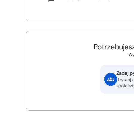
Potrzebujes
Wy
Zadaj p
Uzyskaj 
społeczn