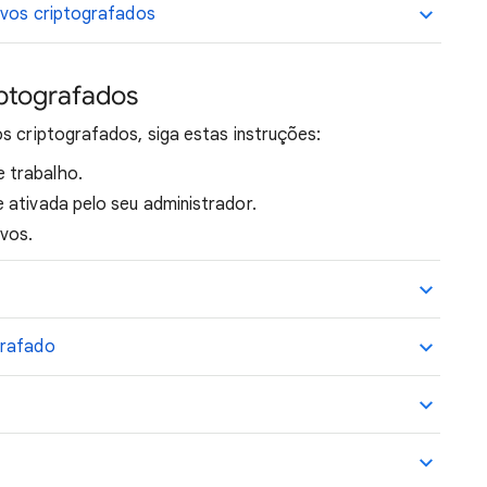
uivos criptografados
iptografados
vos criptografados, siga estas instruções:
e trabalho.
e ativada pelo seu administrador.
ivos.
grafado