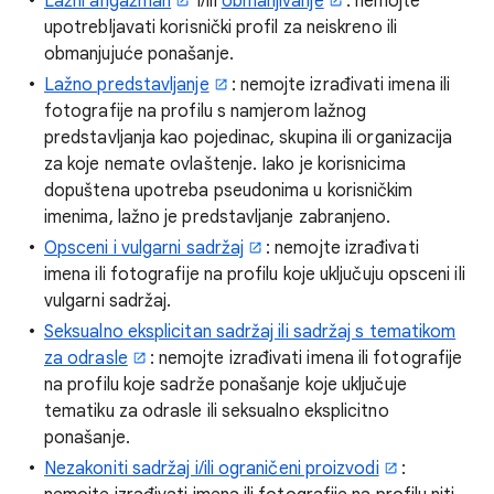
Lažni angažman
i/ili
obmanjivanje
: nemojte
upotrebljavati korisnički profil za neiskreno ili
obmanjujuće ponašanje.
Lažno predstavljanje
: nemojte izrađivati imena ili
fotografije na profilu s namjerom lažnog
predstavljanja kao pojedinac, skupina ili organizacija
za koje nemate ovlaštenje. Iako je korisnicima
dopuštena upotreba pseudonima u korisničkim
imenima, lažno je predstavljanje zabranjeno.
Opsceni i vulgarni sadržaj
: nemojte izrađivati
imena ili fotografije na profilu koje uključuju opsceni ili
vulgarni sadržaj.
Seksualno eksplicitan sadržaj ili sadržaj s tematikom
za odrasle
: nemojte izrađivati imena ili fotografije
na profilu koje sadrže ponašanje koje uključuje
tematiku za odrasle ili seksualno eksplicitno
ponašanje.
Nezakoniti sadržaj i/ili ograničeni proizvodi
: