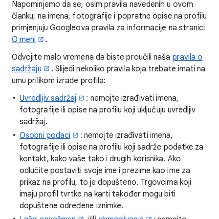
Napominjemo da se, osim pravila navedenih u ovom
članku, na imena, fotografije i popratne opise na profilu
primjenjuju Googleova pravila za informacije na stranici
O meni
.
Odvojite malo vremena da biste proučili naša
pravila o
sadržaju
. Slijedi nekoliko pravila koja trebate imati na
umu prilikom izrade profila:
Uvredljiv sadržaj
: nemojte izrađivati imena,
fotografije ili opise na profilu koji uključuju uvredljiv
sadržaj.
Osobni podaci
: nemojte izrađivati imena,
fotografije ili opise na profilu koji sadrže podatke za
kontakt, kako vaše tako i drugih korisnika. Ako
odlučite postaviti svoje ime i prezime kao ime za
prikaz na profilu, to je dopušteno. Trgovcima koji
imaju profil tvrtke na karti također mogu biti
dopuštene određene iznimke.