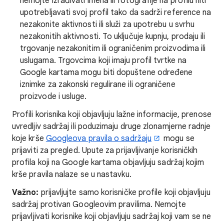
nemojte izrađivati imena ili fotografije na profilu niti
upotrebljavati svoj profil tako da sadrži reference na
nezakonite aktivnosti ili služi za upotrebu u svrhu
nezakonitih aktivnosti. To uključuje kupnju, prodaju ili
trgovanje nezakonitim ili ograničenim proizvodima ili
uslugama. Trgovcima koji imaju profil tvrtke na
Google kartama mogu biti dopuštene određene
iznimke za zakonski regulirane ili ograničene
proizvode i usluge.
Profili korisnika koji objavljuju lažne informacije, prenose
uvredljiv sadržaj ili poduzimaju druge zlonamjerne radnje
koje krše
Googleova pravila o sadržaju
mogu se
prijaviti za pregled. Upute za prijavljivanje korisničkih
profila koji na Google kartama objavljuju sadržaj kojim
krše pravila nalaze se u nastavku.
Važno:
prijavljujte samo korisničke profile koji objavljuju
sadržaj protivan Googleovim pravilima. Nemojte
prijavljivati korisnike koji objavljuju sadržaj koji vam se ne