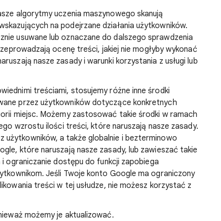
nasze algorytmy uczenia maszynowego skanują
wskazujących na podejrzane działania użytkowników.
cznie usuwane lub oznaczane do dalszego sprawdzenia
przeprowadzają ocenę treści, jakiej nie mogłyby wykonać
ruszają nasze zasady i warunki korzystania z usługi lub
iednimi treściami, stosujemy różne inne środki
owane przez użytkowników dotyczące konkretnych
gorii miejsc. Możemy zastosować takie środki w ramach
ego wzrostu ilości treści, które naruszają nasze zasady.
 użytkowników, a także globalnie i bezterminowo
gle, które naruszają nasze zasady, lub zawieszać takie
 i ograniczanie dostępu do funkcji zapobiega
użytkownikom. Jeśli Twoje konto Google ma ograniczony
ikowania treści w tej usłudze, nie możesz korzystać z
onieważ możemy je aktualizować.