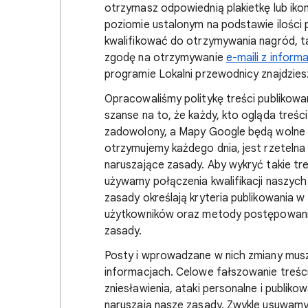
otrzymasz odpowiednią plakietkę lub ikon
poziomie ustalonym na podstawie ilości 
kwalifikować do otrzymywania nagród, t
zgodę na otrzymywanie
e-maili z infor
programie Lokalni przewodnicy znajdzie
Opracowaliśmy politykę treści publikow
szanse na to, że każdy, kto ogląda treś
zadowolony, a Mapy Google będą wolne 
otrzymujemy każdego dnia, jest rzetelna
naruszające zasady. Aby wykryć takie tre
używamy połączenia kwalifikacji naszy
zasady określają kryteria publikowania
użytkowników oraz metody postępowania 
zasady.
Posty i wprowadzane w nich zmiany musz
informacjach. Celowe fałszowanie treści,
zniesławienia, ataki personalne i publik
naruszają nasze zasady. Zwykle usuwamy