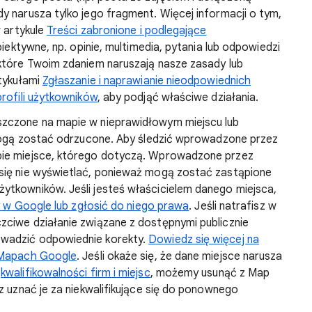
y narusza tylko jego fragment. Więcej informacji o tym,
w artykule
Treści zabronione i podlegające
ubiektywne, np. opinie, multimedia, pytania lub odpowiedzi
które Twoim zdaniem naruszają nasze zasady lub
rtykułami
Zgłaszanie i naprawianie nieodpowiednich
rofili użytkowników
, aby podjąć właściwe działania.
szczone na mapie w nieprawidłowym miejscu lub
 mogą zostać odrzucone. Aby śledzić wprowadzone przez
pie miejsce, którego dotyczą. Wprowadzone przez
się nie wyświetlać, ponieważ mogą zostać zastąpione
ytkowników. Jeśli jesteś właścicielem danego miejsca,
y w Google lub zgłosić do niego prawa
. Jeśli natrafisz w
zciwe działanie związane z dostępnymi publicznie
wadzić odpowiednie korekty.
Dowiedz się więcej na
w Mapach Google
. Jeśli okaże się, że dane miejsce narusza
y
kwalifikowalności firm i miejsc
, możemy usunąć z Map
z uznać je za niekwalifikujące się do ponownego