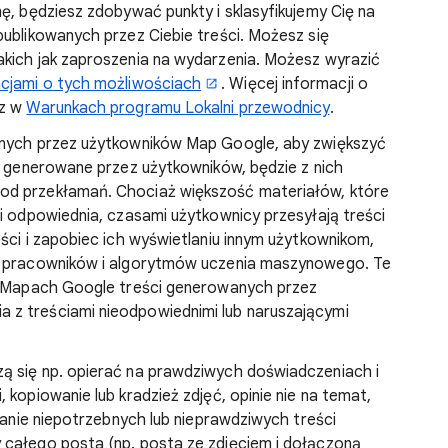
ę, będziesz zdobywać punkty i sklasyfikujemy Cię na
publikowanych przez Ciebie treści. Możesz się
akich jak zaproszenia na wydarzenia. Możesz wyrazić
macjami o tych możliwościach
. Więcej informacji o
sz w
Warunkach programu Lokalni przewodnicy
.
anych przez użytkowników Map Google, aby zwiększyć
ci generowane przez użytkowników, będzie z nich
od przekłamań. Chociaż większość materiałów, które
 i odpowiednia, czasami użytkownicy przesyłają treści
ści i zapobiec ich wyświetlaniu innym użytkownikom,
ch pracowników i algorytmów uczenia maszynowego. Te
 w Mapach Google treści generowanych przez
z treściami nieodpowiednimi lub naruszającymi
ą się np. opierać na prawdziwych doświadczeniach i
 kopiowanie lub kradzież zdjęć, opinie nie na temat,
owanie niepotrzebnych lub nieprawdziwych treści
 całego posta (np. posta ze zdjęciem i dołączoną