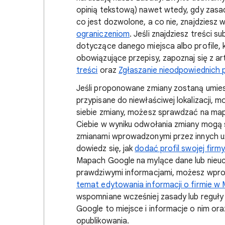
opinią tekstową) nawet wtedy, gdy zasad
co jest dozwolone, a co nie, znajdziesz 
ograniczeniom
. Jeśli znajdziesz treści s
dotyczące danego miejsca albo profile, 
obowiązujące przepisy, zapoznaj się z a
treści
oraz
Zgłaszanie nieodpowiednich p
Jeśli proponowane zmiany zostaną umie
przypisane do niewłaściwej lokalizacji,
siebie zmiany, możesz sprawdzać na ma
Ciebie w wyniku odwołania zmiany mogą 
zmianami wprowadzonymi przez innych uż
dowiedz się, jak
dodać profil swojej firm
Mapach Google na mylące dane lub nieuc
prawdziwymi informacjami, możesz wpro
temat edytowania informacji o firmie 
wspomniane wcześniej zasady lub reguł
Google to miejsce i informacje o nim ora
opublikowania.