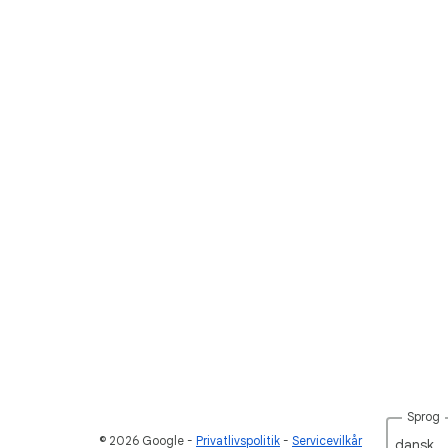
Sprog
© 2026 Google
Privatlivspolitik
Servicevilkår
dansk‎