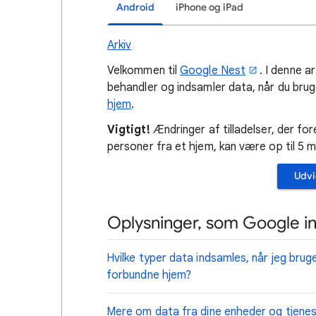
Android
iPhone og iPad
Arkiv
Velkommen til
Google Nest
. I denne a
behandler og indsamler data, når du bru
hjem
.
Vigtigt!
Ændringer af tilladelser, der for
personer fra et hjem, kan være op til 5 m
Udvi
Oplysninger, som Google i
Hvilke typer data indsamles, når jeg bru
forbundne hjem?
Mere om data fra dine enheder og tjene