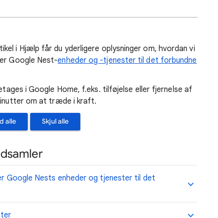
rtikel i Hjælp får du yderligere oplysninger om, hvordan vi
ger Google Nest-
enheder og -tjenester til det forbundne
etages i Google Home, f.eks. tilføjelse eller fjernelse af
inutter om at træde i kraft.
d alle
Skjul alle
ndsamler
ger Google Nests enheder og tjenester til det
ster