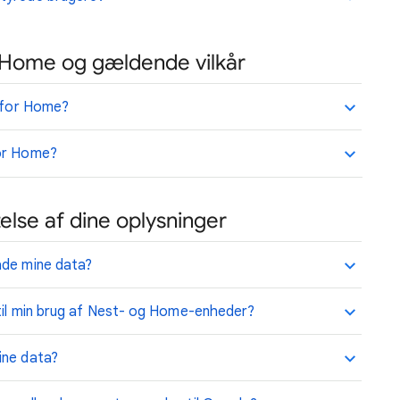
 Home og gældende vilkår
i for Home?
for Home?
telse af dine oplysninger
ade mine data?
 til min brug af Nest- og Home-enheder?
ine data?