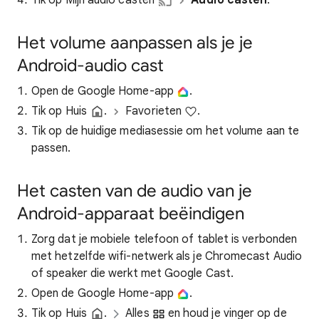
Tik op
Mijn audio casten
Audio casten
.
Het volume aanpassen als je je
Android-audio cast
Open de Google Home-app
.
Tik op Huis
.
Favorieten
.
Tik op de huidige mediasessie om het volume aan te
passen.
Het casten van de audio van je
Android-apparaat beëindigen
Zorg dat je mobiele telefoon of tablet is verbonden
met hetzelfde wifi-netwerk als je Chromecast Audio
of speaker die werkt met Google Cast.
Open de Google Home-app
.
Tik op Huis
.
Alles
en houd je vinger op de