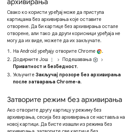
архивирања
Свако ко користи уређај може да приступа
картицама без архивирања које оставите
отворене. Да би картице без архивирања остале
отворене, али тако да други корисници уређаја не
могу да их виде, можете да их закључате.
На Android уређају отворите Chrome
.
Додирните Још
Подешавања
Приватност и безбедност
.
Укључите
Закључај прозоре без архивирања
после затварања Chrome-а
.
Затворите режим без архивирања
Ако отворите другу картицу у режиму без
архивирања, сесија без архивирања се наставља на
новој картици. Да бисте изашли из режима без
архивирања, затворите све картице без