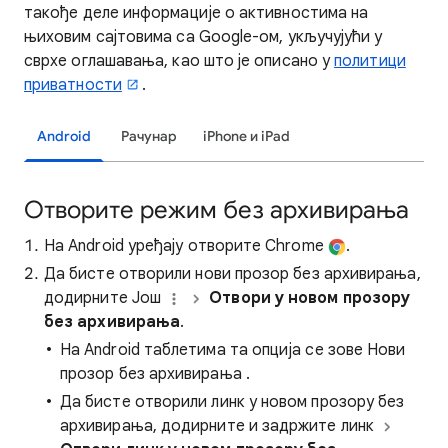
такође деле информације о
активностима на
њиховим сајтовима са Google-ом, укључујући у
сврхе оглашавања, као што је описано у
политици
приватности
.
Android
Рачунар
iPhone и iPad
Отворите режим без архивирања
На Android уређају отворите Chrome
.
Да бисте отворили нови прозор без архивирања,
додирните Још
Отвори у новом прозору
без архивирања
.
На Android таблетима та опција се зове Нови
прозор без архивирања
.
Да бисте отворили линк у новом прозору без
архивирања, додирните и задржите линк