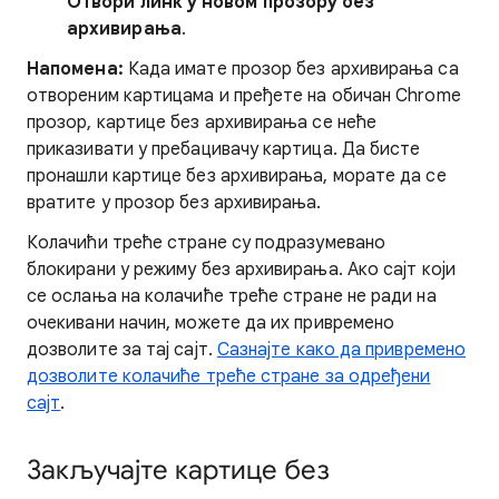
Отвори линк у новом прозору без
архивирања
.
Напомена:
Када имате прозор без архивирања са
отвореним картицама и пређете на обичан Chrome
прозор, картице без архивирања се неће
приказивати у пребацивачу картица. Да бисте
пронашли картице без архивирања, морате да се
вратите у прозор без архивирања.
Колачићи треће стране су подразумевано
блокирани у режиму без архивирања. Ако сајт који
се ослања на колачиће треће стране не ради на
очекивани начин, можете да их привремено
дозволите за тај сајт.
Сазнајте како да привремено
дозволите колачиће треће стране за одређени
сајт
.
Закључајте картице без