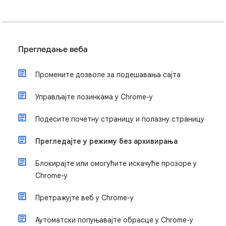
Прегледање веба
Промените дозволе за подешавања сајта
Управљајте лозинкама у Chrome-у
Подесите почетну страницу и полазну страницу
Прегледајте у режиму без архивирања
Блокирајте или омогућите искачуће прозоре у
Chrome-у
Претражујте веб у Chrome-у
Аутоматски попуњавајте обрасце у Chrome-у