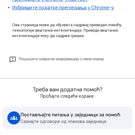
Избришите податке прегледања у Chrome-у
Ова страница може да обухвата садржај преведен помоћу
технологије вештачке интелигенције. Преводи вештачке
интелигенције могу да садрже грешке.
Пошаљите повратне информације о овом чланку
Треба вам додатна помоћ?
Пробајте следеће кораке:
Постављајте питања у заједници за помоћ
Сазнајте одговоре од чланова заједнице