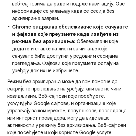
веб-сајтовима да раде и подрже навигацију. Ове
информације се уклањају када се сесија без
архивирања заврши.
Chrome задржава обележиваче које сачувате
и фајлове које преузмете када изађете из
режима без архивирања:
Обележивачи које
додате и ставке на листи за читање које
сачувате биће доступни у редовним сесијама
прегледања. Фајлови које преузмете остају на
уређају док их не избришете.
Режим без архивирања може да вам помогне да
сакријете прегледање на уређају, али вас не чини
невидљивим. Веб-сајтови које посећујете,
укључујући Google сајтове, и организације које
управљају вашом мрежом, попут школе, послодавца
или интернет провајдера, могу да виде ваше
активности у режиму без архивирања. Веб-сајтови
које посећујете и који користе Google услуге