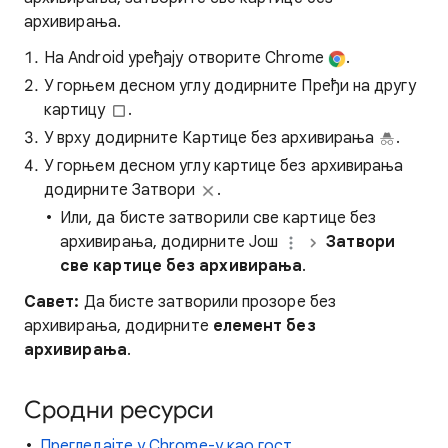
архивирања.
На Android уређају отворите Chrome
.
У горњем десном углу додирните Пређи на другу
картицу
.
У врху додирните Картице без архивирања
.
У горњем десном углу картице без архивирања
додирните Затвори
.
Или, да бисте затворили све картице без
архивирања, додирните Још
Затвори
све картице без архивирања
.
Савет:
Да бисте затворили прозоре без
архивирања, додирните
елемент без
архивирања
.
Сродни ресурси
Прегледајте у Chrome-у као гост