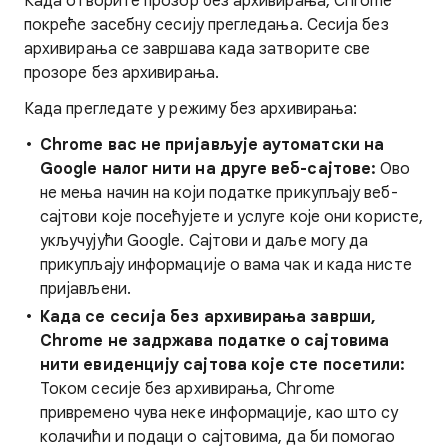
Када отворите прозор без архивирања, Chrome
покреће засебну сесију прегледања. Сесија без
архивирања се завршава када затворите све
прозоре без архивирања.
Када прегледате у режиму без архивирања:
Chrome вас не пријављује аутоматски на
Google налог нити на друге веб-сајтове:
Ово
не мења начин на који податке прикупљају веб-
сајтови које посећујете и услуге које они користе,
укључујући Google. Сајтови и даље могу да
прикупљају информације о вама чак и када нисте
пријављени.
Када се сесија без архивирања заврши,
Chrome не задржава податке о сајтовима
нити евиденцију сајтова које сте посетили
:
Током сесије без архивирања, Chrome
привремено чува неке информације, као што су
колачићи и подаци о сајтовима, да би помогао