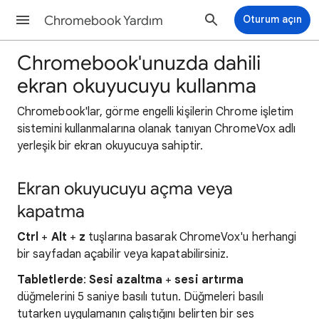
Chromebook Yardım
Oturum açın
Chromebook'unuzda dahili
ekran okuyucuyu kullanma
Chromebook'lar, görme engelli kişilerin Chrome işletim
sistemini kullanmalarına olanak tanıyan ChromeVox adlı
yerleşik bir ekran okuyucuya sahiptir.
Ekran okuyucuyu açma veya
kapatma
Ctrl
+
Alt
+
z
tuşlarına basarak ChromeVox'u herhangi
bir sayfadan açabilir veya kapatabilirsiniz.
Tabletlerde
:
Sesi azaltma
+
sesi artırma
düğmelerini 5 saniye basılı tutun. Düğmeleri basılı
tutarken uygulamanın çalıştığını belirten bir ses