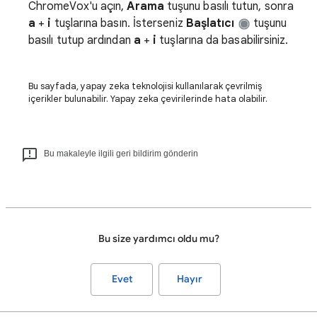
ChromeVox'u açın,
Arama
tuşunu basılı tutun, sonra
a
+
i
tuşlarına basın. İsterseniz
Başlatıcı
tuşunu
basılı tutup ardından
a
+
i
tuşlarına da basabilirsiniz.
Bu sayfada, yapay zeka teknolojisi kullanılarak çevrilmiş
içerikler bulunabilir. Yapay zeka çevirilerinde hata olabilir.
Bu makaleyle ilgili geri bildirim gönderin
Bu size yardımcı oldu mu?
Evet
Hayır