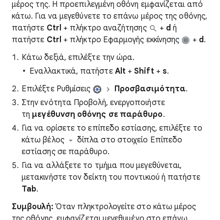
μέρος της. Η προεπιλεγμένη οθόνη εμφανίζεται από
κάτω. Για να μεγεθύνετε το επάνω μέρος της οθόνης,
πατήστε
Ctrl
+ πλήκτρο αναζήτησης
+
d
ή
πατήστε
Ctrl
+ πλήκτρο Εφαρμογής εκκίνησης
+
d
.
Κάτω δεξιά, επιλέξτε την ώρα.
Εναλλακτικά, πατήστε
Alt
+
Shift
+
s
.
Επιλέξτε
Ρυθμίσεις
Π
ροσβασιμότητα
.
Στην ενότητα Προβολή, ενεργοποιήστε
τη
μ
εγέθυνση οθόνης σε παράθυρο
.
Για να ορίσετε το επίπεδο εστίασης, επιλέξτε το
κάτω βέλος
δίπλα στο στοιχείο Επίπεδο
εστίασης σε παράθυρο.
Για να αλλάξετε το τμήμα που μεγεθύνεται,
μετακινήστε τον δείκτη του ποντικιού ή πατήστε
Tab
.
Συμβουλή:
Όταν πληκτρολογείτε στο κάτω μέρος
της οθόνης, εμφανίζεται μεγεθυμένο στο επάνω