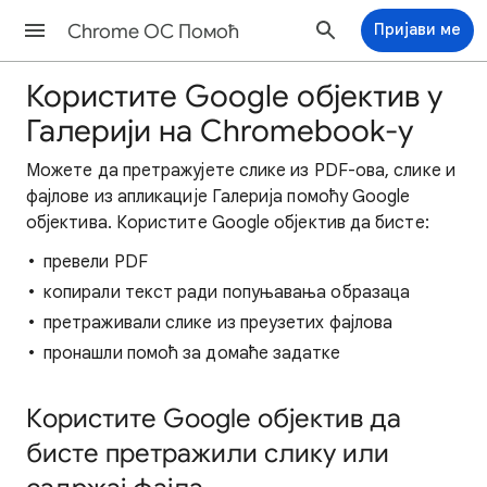
Chrome ОС Помоћ
Пријави ме
Користите Google објектив у
Галерији на Chromebook-у
Можете да претражујете слике из PDF-ова, слике и
фајлове из апликације Галерија помоћу Google
објектива. Користите Google објектив да бисте:
превели PDF
копирали текст ради попуњавања образаца
претраживали слике из преузетих фајлова
пронашли помоћ за домаће задатке
Користите Google објектив да
бисте претражили слику или