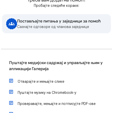
Треба вам додатна помоћ?
Пробајте следеће кораке:
Постављајте питања у заједници за помоћ
Сазнајте одговоре од чланова заједнице
Пуштајте медијски садржај и управљајте њим у
апликацији Галерија
Отварајте и мењајте слике
Пуштајте музику на Chromebook-у
Проверавајте, мењајте и потписујте PDF-ове