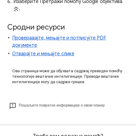
Изаберите Претражи помоћу Google објектива
.
Сродни ресурси
Проверавајте, мењајте и потписујте PDF
документе
Отварајте и мењајте слике
Ова страница може да обухвата садржај преведен помоћу
технологије вештачке интелигенције. Преводи вештачке
интелигенције могу да садрже грешке.
Пошаљите повратне информације о овом чланку