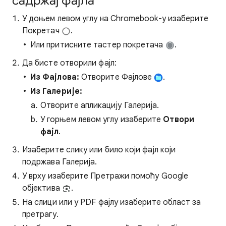
садржај фајла
У доњем левом углу на Chromebook-у изаберите
Покретач
.
Или притисните тастер покретача
.
Да бисте отворили фајл:
Из Фајлова:
Отворите Фајлове
.
Из Галерије:
Отворите апликацију Галерија.
У горњем левом углу изаберите
Отвори
фајл
.
Изаберите слику или било који фајл који
подржава Галерија.
У врху изаберите Претражи помоћу Google
објектива
.
На слици или у PDF фајлу изаберите област за
претрагу.