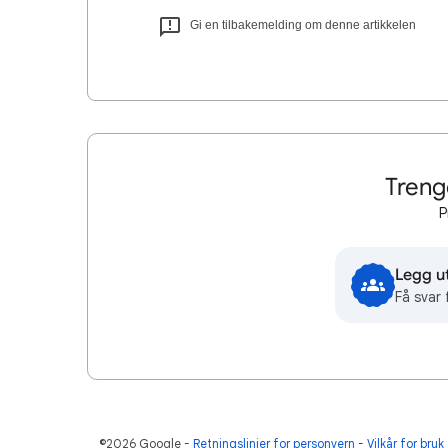
Gi en tilbakemelding om denne artikkelen
Treng
P
Legg u
Få svar 
©2026 Google
Retningslinjer for personvern
Vilkår for bruk