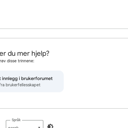
er du mer hjelp?
røv disse trinnene:
t innlegg i brukerforumet
fra brukerfellesskapet
Språk
norsk‎