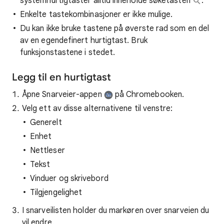
systemhurtigtaster alltid inneholde søketasten
.
Enkelte tastekombinasjoner er ikke mulige.
Du kan ikke bruke tastene på øverste rad som en del
av en egendefinert hurtigtast. Bruk
funksjonstastene i stedet.
Legg til en hurtigtast
Åpne Snarveier-appen
på Chromebooken.
Velg ett av disse alternativene til venstre:
Generelt
Enhet
Nettleser
Tekst
Vinduer og skrivebord
Tilgjengelighet
I snarveilisten holder du markøren over snarveien du
vil endre.