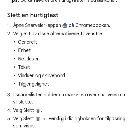
Tips:
Du kan ikke endre hurtigtaster med låsikoner.
Slett en hurtigtast
Åpne Snarveier-appen
på Chromebooken.
Velg ett av disse alternativene til venstre:
Generelt
Enhet
Nettleser
Tekst
Vinduer og skrivebord
Tilgjengelighet
I snarveilisten holder du markøren over snarveien du
vil slette.
Velg Slett
.
Velg Slett
Ferdig
i dialogboksen for tilpasning
som vises.