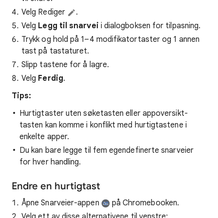
Velg Rediger
.
Velg
Legg til snarvei
i dialogboksen for tilpasning.
Trykk og hold på 1–4 modifikatortaster og 1 annen
tast på tastaturet.
Slipp tastene for å lagre.
Velg
Ferdig
.
Tips:
Hurtigtaster uten søketasten eller appoversikt-
tasten kan komme i konflikt med hurtigtastene i
enkelte apper.
Du kan bare legge til fem egendefinerte snarveier
for hver handling.
Endre en hurtigtast
Åpne Snarveier-appen
på Chromebooken.
Velg ett av disse alternativene til venstre: