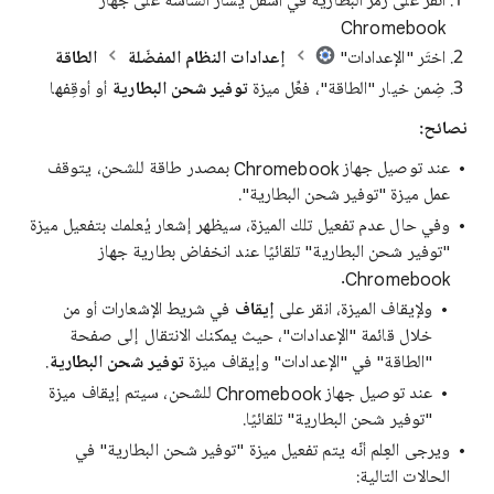
انقر على رمز البطارية في أسفل يسار الشاشة على جهاز
Chromebook
اختَر "الإعدادات"
إعدادات النظام المفضّلة
الطاقة
ضِمن خيار "الطاقة"، فعِّل ميزة
توفير شحن البطارية
أو أوقِفها
نصائح:
عند توصيل جهاز Chromebook بمصدر طاقة للشحن، يتوقف
عمل ميزة "توفير شحن البطارية".
وفي حال عدم تفعيل تلك الميزة، سيظهر إشعار يُعلمك بتفعيل ميزة
"توفير شحن البطارية" تلقائيًا عند انخفاض بطارية جهاز
Chromebook.
ولإيقاف الميزة، انقر على
إيقاف
في شريط الإشعارات أو من
خلال قائمة "الإعدادات"، حيث يمكنك الانتقال إلى صفحة
"الطاقة" في "الإعدادات" وإيقاف ميزة
توفير شحن البطارية
.
عند توصيل جهاز Chromebook للشحن، سيتم إيقاف ميزة
"توفير شحن البطارية" تلقائيًا.
ويرجى العٍلم أنّه يتم تفعيل ميزة "توفير شحن البطارية" في
الحالات التالية: