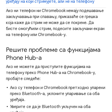
уређају на који стримујете, али не на телефону
Ако ни телефон ни Chromebook немају подешавање
закључавања при спавању, приказаће се грешка
која каже да стрим не може да се покрене. Да
бисте омогућили стрим, подесите закључани екран
на телефону или Chromebook-у.
Решите проблеме са функцијама
Phone Hub-а
Ако не можете да приступите функцијама на
телефону преко Phone Hub-а на Chromebook-у,
пробајте следеће:
Ако су телефон и Chromebook претходно упарени
преко Bluetooth-а, уклоните упаривање са оба
уређаја.
Уверите се да је Bluetooth укључен на оба