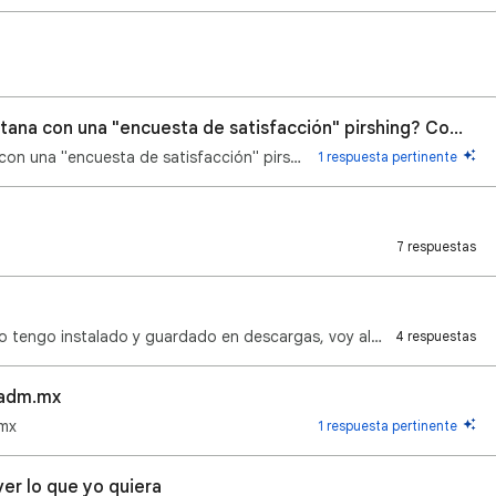
En el navegador Google sale una ventana con una "encuesta de satisfacción" pirshing? Como bloquear?
En el navegador Google sale una ventana con una "encuesta de satisfacción" pirshing? Como bloquear?
1 respuesta pertinente
7 respuestas
no me puedo conectar a ggogle chrome, lo tengo instalado y guardado en descargas, voy al icono de gg…
4 respuestas
nadm.mx
.mx
1 respuesta pertinente
ver lo que yo quiera