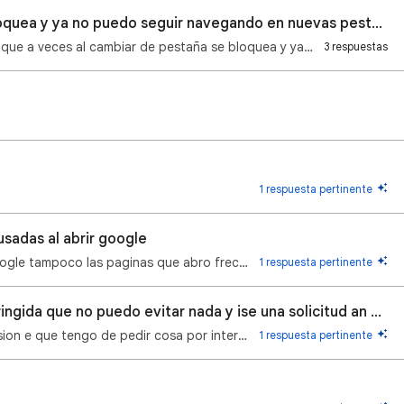
A veces al cambiar de pestaña se bloquea y ya no puedo seguir navegando en nuevas pestañas
He comprobado desde hace poco tiempo que a veces al cambiar de pestaña se bloquea y ya no puedo segu…
3 respuestas
1 respuesta pertinente
sadas al abrir google
no aparece mis cuentas google al abrir google tampoco las paginas que abro frecuentamente
1 respuesta pertinente
Porque tengo mucha Aplicasion restringida que no puedo evitar nada y ise una solicitud an he para ac
No puedo aser nada en una cuanta Aplicasion e que tengo de pedir cosa por interné y de aser mis Apli…
1 respuesta pertinente