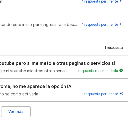
on
1 respuesta pertinente
Hola que tal? Hace varios días me viene saltando este inicio para ingresar a la becas progresar, per…
1 respuesta pertinente
1 respuesta
utube pero si me meto a otras paginas o servicios si
No me funcionan ni las busquedas de google ni youtube mientras otros servicios de google y paginas w…
1 respuesta recomendada
ome, no me aparece la opción IA
no se como activarla
1 respuesta pertinente
Ver más