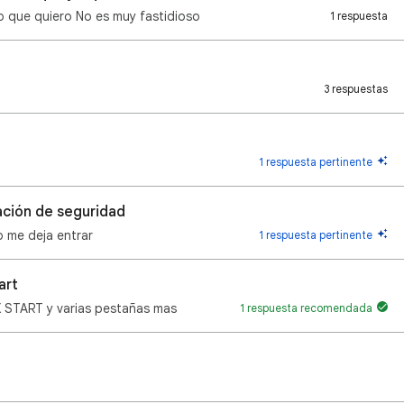
lo que quiero No es muy fastidioso
1 respuesta
3 respuestas
1 respuesta pertinente
cación de seguridad
o me deja entrar
1 respuesta pertinente
art
 START y varias pestañas mas
1 respuesta recomendada