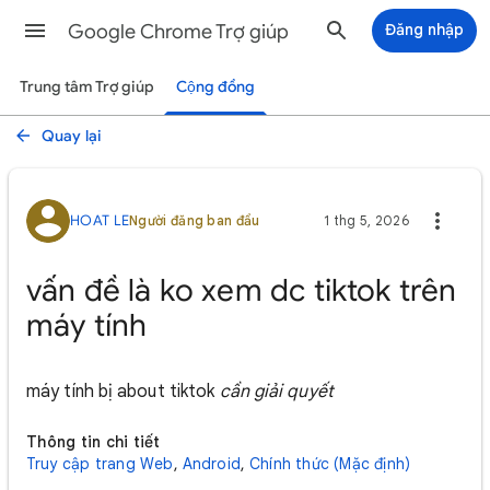
Google Chrome Trợ giúp
Đăng nhập
Trung tâm Trợ giúp
Cộng đồng
Quay lại
HOAT LE
Người đăng ban đầu
1 thg 5, 2026
vấn đề là ko xem dc tiktok trên
máy tính
máy tính bị about tiktok
cần giải quyết
Thông tin chi tiết
Truy cập trang Web
,
Android
,
Chính thức (Mặc định)