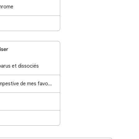
chrome
iser
arus et dissociés
Synchronisation intempestive de mes favoris sur un compte tier...