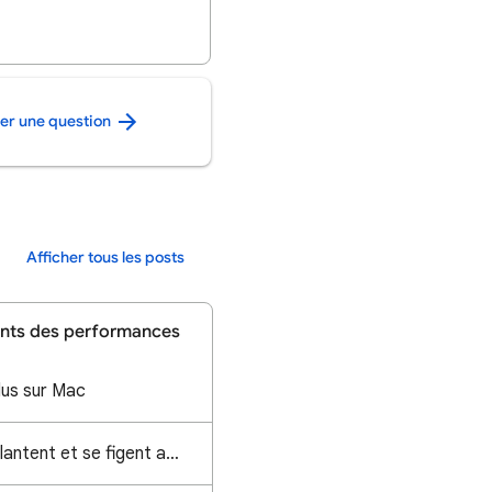
ier une question
Afficher tous les posts
ents des performances
lus sur Mac
Mes pages chrome plantent et se figent après 10min d'utilisation