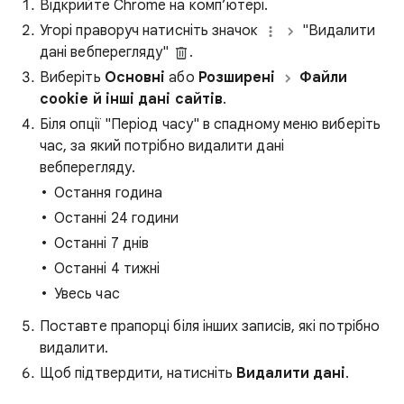
Відкрийте Chrome на комп’ютері.
Угорі праворуч натисніть значок
"Видалити
дані вебперегляду"
.
Виберіть
Основні
або
Розширені
Файли
cookie й інші дані сайтів
.
Біля опції "Період часу" в спадному меню виберіть
час, за який потрібно видалити дані
вебперегляду.
Остання година
Останні 24 години
Останні 7 днів
Останні 4 тижні
Увесь час
Поставте прапорці біля інших записів, які потрібно
видалити.
Щоб підтвердити, натисніть
Видалити дані
.