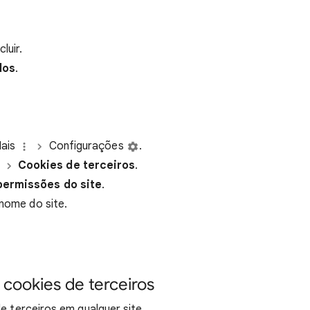
luir.
dos
.
Mais
Configurações
.
Cookies de
terceiros
.
permissões do site
.
 nome do site.
cookies de terceiros
de terceiros em qualquer site.