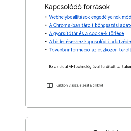
Kapcsolódó források
Webhelybeállítások engedélyeinek mó
A Chrome-ban tárolt böngészési adat
A gyorsítótár és a cookie-k törlése
A hirdetésekhez kapcsolódó adatvéd
További információ az eszközön táro
Ez az oldal AI-technológiával fordított tarta
Küldjön visszajelzést a cikkről