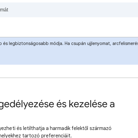
b és legbiztonságosabb módja. Ha csupán ujjlenyomat, arcfelismeré
ngedélyezése és kezelése a
ezheti és letilthatja a harmadik felektől származó
helyekhez tartozó preferenciáit.