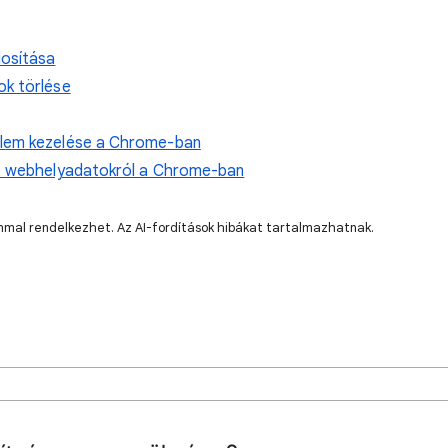
dosítása
ok törlése
elem kezelése a Chrome-ban
lt webhelyadatokról a Chrome-ban
lommal rendelkezhet. Az AI-fordítások hibákat tartalmazhatnak.