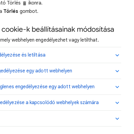
ató Törlés
ikonra.
 a
Törlés
gombot.
 cookie-k beállításainak módosítása
mely webhelyen engedélyezhet vagy letilthat.
élyezése és letiltása
gedélyezése egy adott webhelyen
eiglenes engedélyezése egy adott webhelyen
gedélyezése a kapcsolódó webhelyek számára