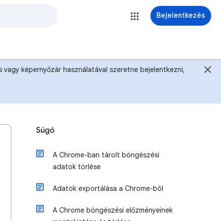
Bejelentkezés
s vagy képernyőzár használatával szeretne bejelentkezni,
Súgó
A Chrome-ban tárolt böngészési
adatok törlése
Adatok exportálása a Chrome-ból
A Chrome böngészési előzményeinek