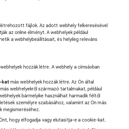
 létrehozott fájlok. Az adott webhely felkeresésével
ják az online élményt. A webhelyek például
tik a webhelybeállításait, és helyileg releváns
webhelyek hozzák létre. A webhely a címsávban
-kat
más webhelyek hozzák létre. Az Ön által
más webhelyekről származó tartalmakat, például
webhelyek bármelyike használhat harmadik féltől
detések személyre szabásához, valamint az Ön más
ek megismeréséhez.
t, hogy elfogadja vagy elutasítja-e a cookie-kat.