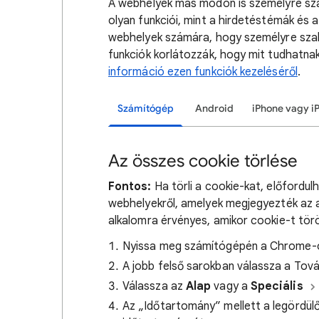
A webhelyek más módon is személyre sza
olyan funkciói, mint a hirdetéstémák és a
webhelyek számára, hogy személyre szab
funkciók korlátozzák, hogy mit tudhatna
információ ezen funkciók kezeléséről
.
Számítógép
Android
iPhone vagy i
Az összes cookie törlése
Fontos:
Ha törli a cookie-kat, előfordulh
webhelyekről, amelyek megjegyezték az ad
alkalomra érvényes, amikor cookie-t törö
Nyissa meg számítógépén a Chrome-
A jobb felső sarokban válassza a Tov
Válassza az
Alap
vagy a
Speciális
Az „Időtartomány” mellett a legördülő