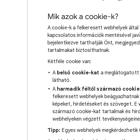
Mik azok a cookie-k?
A cookie-k a felkeresett webhelyek által
kapcsolatos információk mentésével javít
bejelentkezve tarthatják Önt, megjegyezhe
tartalmakat biztosíthatnak.
Kétféle cookie van:
A
belső cookie-kat
a meglátogatott 
látható.
A
harmadik féltől származó cookie
felkeresett webhelyek beágyazhatnak 
képeket, hirdetéseket és szöveget. E 
származó cookie-kat tartalmak és hir
webhelyeken végzett tevékenységein
Tipp:
Egyes webhelyek megkérdezhetik Ön