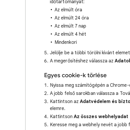
időtartományát:
Az elmúlt óra
Az elmúlt 24 óra
Az elmúlt 7 nap
Az elmúlt 4 hét
Mindenkori
Jelölje be a többi törölni kívánt elemet
A megerősítéshez válassza az
Adatok
Egyes cookie-k törlése
Nyissa meg számítógépén a Chrome-
A jobb felső sarokban válassza a Tov
Kattintson az
Adatvédelem és bizt
elemre.
Kattintson
Az összes webhelyadat 
Keresse meg a webhely nevét a jobb f