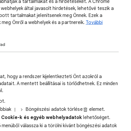
bhatják a tartalmakat és a hirdetéseket. A Chrome
 webhelyek által javasolt hirdetések, lehetővé teszik a
ott tartalmakat jelenítsenek meg Önnek. Ezek a
k meg Önről a webhelyek és a partnereik.
További
Pad
at, hogy a rendszer kijelentkezteti Önt azokról a
atait. A mentett beállításai is törlődhetnek. Ez minden
l.
ot.
ábbiak
Böngészési adatok törlése
elemet.
Cookie-k és egyéb webhelyadatok
lehetőséget.
 menüből válassza ki a törölni kívánt böngészési adatok