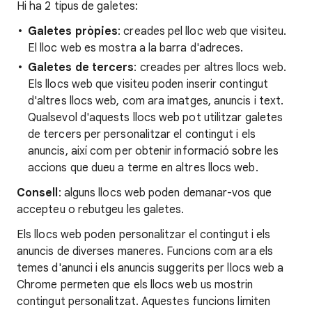
Hi ha 2 tipus de galetes:
Galetes pròpies
: creades pel lloc web que visiteu.
El lloc web es mostra a la barra d'adreces.
Galetes de tercers
: creades per altres llocs web.
Els llocs web que visiteu poden inserir contingut
d'altres llocs web, com ara imatges, anuncis i text.
Qualsevol d'aquests llocs web pot utilitzar galetes
de tercers per personalitzar el contingut i els
anuncis, així com per obtenir informació sobre les
accions que dueu a terme en altres llocs web.
Consell
: alguns llocs web poden demanar-vos que
accepteu o rebutgeu les galetes.
Els llocs web poden personalitzar el contingut i els
anuncis de diverses maneres. Funcions com ara els
temes d'anunci i els anuncis suggerits per llocs web a
Chrome permeten que els llocs web us mostrin
contingut personalitzat. Aquestes funcions limiten