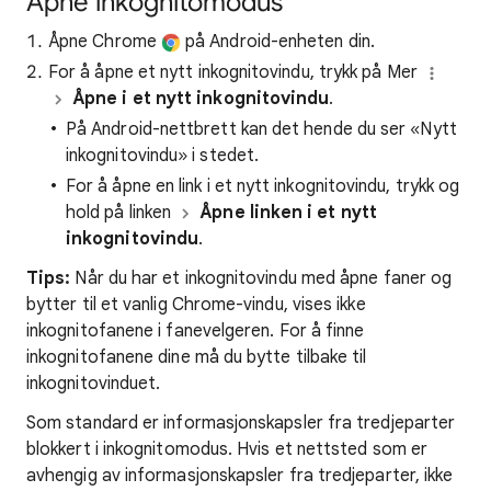
Åpne inkognitomodus
Åpne Chrome
på Android-enheten din.
For å åpne et nytt inkognitovindu, trykk på Mer
Åpne i et nytt inkognitovindu
.
På Android-nettbrett kan det hende du ser «Nytt
inkognitovindu»
i stedet.
For å åpne en link i et nytt inkognitovindu, trykk og
hold på linken
Åpne linken i et nytt
inkognitovindu
.
Tips:
Når du har et inkognitovindu med åpne faner og
bytter til et vanlig Chrome-vindu, vises ikke
inkognitofanene i fanevelgeren. For å finne
inkognitofanene dine må du bytte tilbake til
inkognitovinduet.
Som standard er informasjonskapsler fra tredjeparter
blokkert i inkognitomodus. Hvis et nettsted som er
avhengig av informasjonskapsler fra tredjeparter, ikke