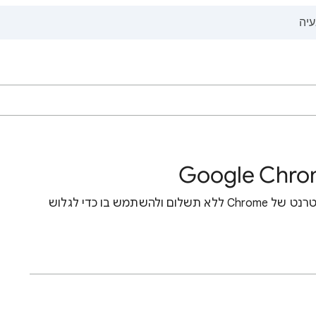
אתם יכולים להוריד ולהתקין את דפדפן האינטרנט של Chrome ללא תשלום ולהשתמש בו כדי לגלוש