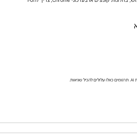
: כדי לפתור את רוב הבעיות במנוע החיפוש, בחלונות קופצים או בעדכוני Chrome, צריך להסיר
ת.