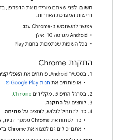
חשוב:
דרישות המערכת האחרות.
אפשר להשתמש ב-Chrome עם:
‫Android מגרסה 10 ואילך
בכל השפות שנתמכות בחנות Play
התקנת Chrome
במכשיר Android, פותחים את האפליקציה של חנות Play
או פותחים את
חנות Google Play
.
בסרגל החיפוש, מקלידים
Chrome
.
לוחצים על
התקנה
.
כדי להתחיל לגלוש, לוחצים על
פתיחה
.
כדי לפתוח את Chrome ממסך הבית, לוחצים על Chrome ‏
אתם יכולים גם למצוא את Chrome ב"כל האפליקציות".