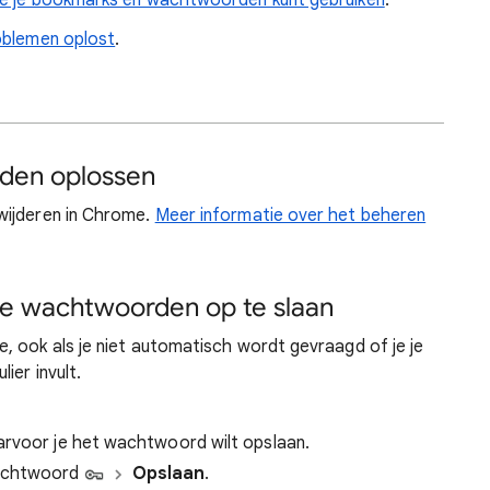
re je bookmarks en wachtwoorden kunt gebruiken
.
oblemen oplost
.
den oplossen
wijderen in Chrome.
Meer informatie over het beheren
je wachtwoorden op te slaan
, ook als je niet automatisch wordt gevraagd of je je
ier invult.
arvoor je het wachtwoord wilt opslaan.
Wachtwoord
Opslaan
.