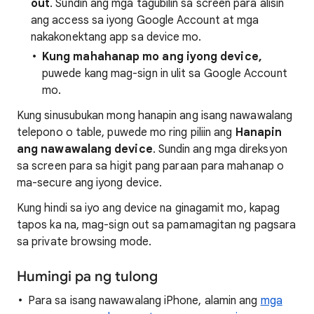
out
. Sundin ang mga tagubilin sa screen para alisin
ang access sa iyong Google Account at mga
nakakonektang app sa device mo.
Kung mahahanap mo ang iyong device,
puwede kang mag-sign in ulit sa Google Account
mo.
Kung sinusubukan mong hanapin ang isang nawawalang
telepono o table, puwede mo ring piliin ang
Hanapin
ang nawawalang device
. Sundin ang mga direksyon
sa screen para sa higit pang paraan para mahanap o
ma-secure ang iyong device.
Kung hindi sa iyo ang device na ginagamit mo, kapag
tapos ka na, mag-sign out sa pamamagitan ng pagsara
sa private browsing mode.
Humingi pa ng tulong
Para sa isang nawawalang iPhone, alamin ang
mga