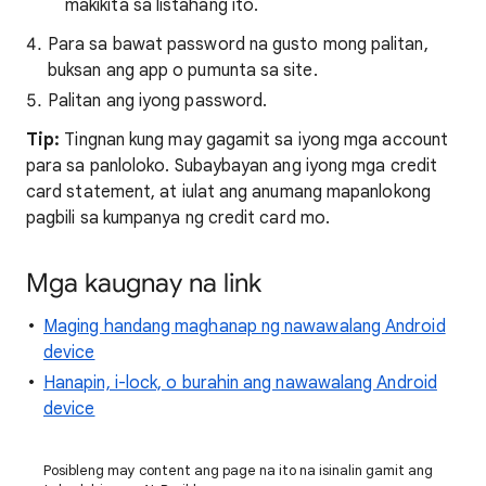
makikita sa listahang ito.
Para sa bawat password na gusto mong palitan,
buksan ang app o pumunta sa site.
Palitan ang iyong password.
Tip:
Tingnan kung may gagamit sa iyong mga account
para sa panloloko. Subaybayan ang iyong mga credit
card statement, at iulat ang anumang mapanlokong
pagbili sa kumpanya ng credit card mo.
Mga kaugnay na link
Maging handang maghanap ng nawawalang Android
device
Hanapin, i-lock, o burahin ang nawawalang Android
device
Posibleng may content ang page na ito na isinalin gamit ang