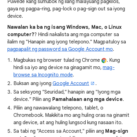
Puwede kang sumubok ng ilang malayuang pagkilos,
gaya ng pagpa-ring, pag-lock o pag-sign out sa iyong
device.
Nawalan ka ba ng isang Windows, Mac, o Linux
computer?
? Hindi nakalista ang mga computer sa
ilalim ng "Hanapin ang iyong telepono." Magpatuloy sa
pagpapalit ng password sa Google Account mo
.
Magbukas ng browser tulad ng Chrome
. Kung
hindi sa iyo ang device na ginagamit mo,
mag-
browse sa Incognito mode
.
Buksan ang iyong
Google Account
.
Sa seksyong "Seuridad," hanapin ang "Iyong mga
device." Piliin ang
Pamahalaan ang mga device
.
Piliin ang nawawalang telepono, tablet, o
Chromebook. Makikita mo ang huling oras na ginamit
ang device, at ang huling lungsod kung nasaan ito.
Sa tabi ng "Access sa Account," piliin ang
Mag-sign