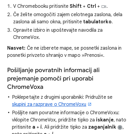
V Chromebooku pritisnite
Shift
+
Ctrl
+
.
Če želite omogočiti zajem celotnega zaslona, dela
zaslona ali samo okna, pritisnite
tabulatorko
.
Opravite izbiro in upoštevajte navodila za
ChromeVox.
Nasvet:
Če ne izberete mape, se posnetki zaslona in
posnetki privzeto shranijo v mapo »Prenosi«.
Pošiljanje povratnih informacij ali
prejemanje pomoči pri uporabi
ChromeVoxa
Poklepetajte z drugimi uporabniki: Pridružite se
skupini za razprave o ChromeVoxu
Pošljite nam povratne informacije o ChromeVoxu:
vklopite ChromeVox, pridržite tipko za
iskanje
, nato
pritisnite
a
+
i
. Ali pridržite tipko za
zaganjalnik
,