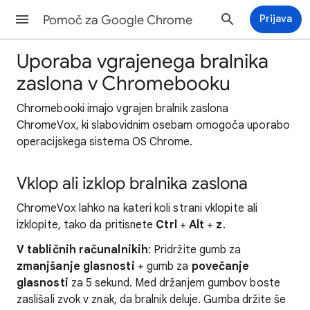
Pomoč za Google Chrome
Prijava
Uporaba vgrajenega bralnika
zaslona v Chromebooku
Chromebooki imajo vgrajen bralnik zaslona
ChromeVox, ki slabovidnim osebam omogoča uporabo
operacijskega sistema OS Chrome.
Vklop ali izklop bralnika zaslona
ChromeVox lahko na kateri koli strani vklopite ali
izklopite, tako da pritisnete
Ctrl
+
Alt
+
z
.
V tabličnih računalnikih
: Pridržite gumb za
zmanjšanje glasnosti
+ gumb za
povečanje
glasnosti
za 5 sekund. Med držanjem gumbov boste
zaslišali zvok v znak, da bralnik deluje. Gumba držite še