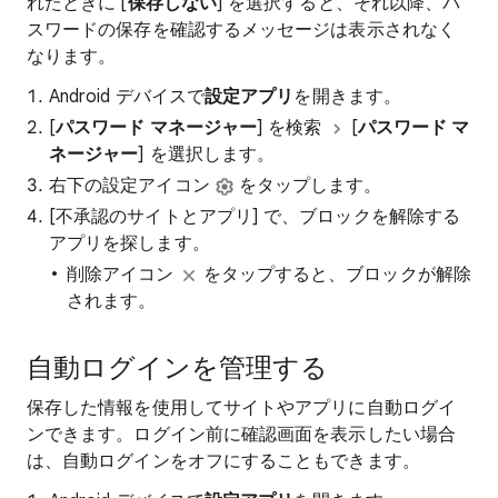
れたときに [
保存しない
] を選択すると、それ以降、パ
スワードの保存を確認するメッセージは表示されなく
なります。
Android デバイスで
設定アプリ
を開きます。
[
パスワード マネージャー
] を検索
[
パスワード マ
ネージャー
] を選択します。
右下の設定アイコン
をタップします。
[不承認のサイトとアプリ] で、ブロックを解除する
アプリを探します。
削除アイコン
をタップすると、ブロックが解除
されます。
自動ログインを管理する
保存した情報を使用してサイトやアプリに自動ログイ
ンできます。ログイン前に確認画面を表示したい場合
は、自動ログインをオフにすることもできます。