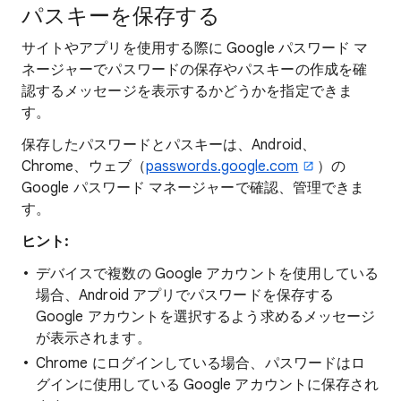
パスキーを保存する
サイトやアプリを使用する際に Google パスワード マ
ネージャーでパスワードの保存やパスキーの作成を確
認するメッセージを表示するかどうかを指定できま
す。
保存したパスワードとパスキーは、Android、
Chrome、ウェブ（
passwords.google.com
）の
Google パスワード マネージャーで確認、管理できま
す。
ヒント:
デバイスで複数の Google アカウントを使用している
場合、Android アプリでパスワードを保存する
Google アカウントを選択するよう求めるメッセージ
が表示されます。
Chrome にログインしている場合、パスワードはロ
グインに使用している Google アカウントに保存され