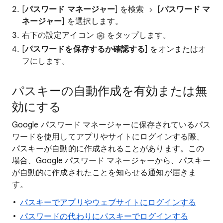
[
パスワード マネージャー
] を検索
[
パスワード マ
ネージャー
] を選択します。
右下の設定アイコン
をタップします。
[
パスワードを保存するか確認する
] をオンまたはオ
フにします。
パスキーの自動作成を有効または無
効にする
Google パスワード マネージャーに保存されているパス
ワードを使用してアプリやサイトにログインする際、
パスキーが自動的に作成されることがあります。この
場合、Google パスワード マネージャーから、パスキー
が自動的に作成されたことを知らせる通知が届きま
す。
パスキーでアプリやウェブサイトにログインする
パスワードの代わりにパスキーでログインする