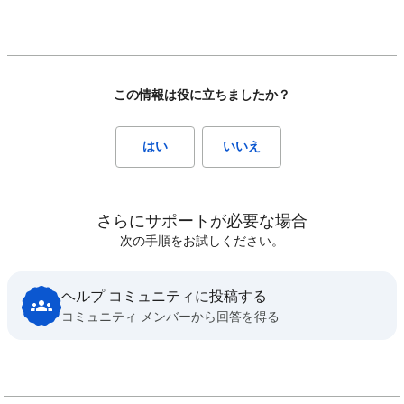
この情報は役に立ちましたか？
はい
いいえ
さらにサポートが必要な場合
次の手順をお試しください。
ヘルプ コミュニティに投稿する
コミュニティ メンバーから回答を得る