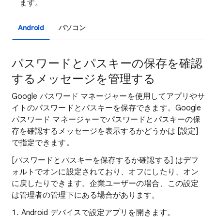
ます。
Android
パソコン
パスワードとパスキーの保存を確認
するメッセージを管理する
Google パスワード マネージャーを使用してアプリやサ
イトのパスワードとパスキーを保存できます。Google
パスワード マネージャーでパスワードとパスキーの保
存を確認するメッセージを表示するかどうかは [設定]
で指定できます。
[パスワードとパスキーを保存するか確認する] はデフ
ォルトでオンに設定されており、オフにしたり、オン
に戻したりできます。企業ユーザーの場合、この設定
は管理者の管理下にある場合があります。
Android デバイスで設定アプリを開きます。