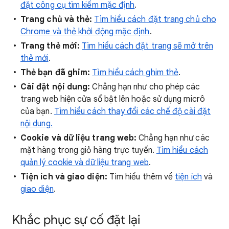
đặt công cụ tìm kiếm mặc định
.
Trang chủ và thẻ:
Tìm hiểu cách đặt trang chủ cho
Chrome và thẻ khởi động mặc định
.
Trang thẻ mới:
Tìm hiểu cách đặt trang sẽ mở trên
thẻ mới
.
Thẻ bạn đã ghim:
Tìm hiểu cách ghim thẻ
.
Cài đặt nội dung:
Chẳng hạn như cho phép các
trang web hiện cửa sổ bật lên hoặc sử dụng micrô
của bạn.
Tìm hiểu cách thay đổi các chế độ cài đặt
nội dung.
Cookie và dữ liệu trang web:
Chẳng hạn như các
mặt hàng trong giỏ hàng trực tuyến.
Tìm hiểu cách
quản lý cookie và dữ liệu trang web
.
Tiện ích và giao diện:
Tìm hiểu thêm về
tiện ích
và
giao diện
.
Khắc phục sự cố đặt lại