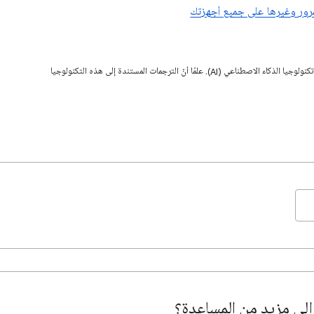
مرور وغيرها على جميع أجهزتك
قد تحتوي هذه الصفحة على محتوى تمت ترجمته باستخدام تكنولوجيا الذكاء الاصطناعي (AI). علمًا أنّ الترجمات المستندة إلى هذه التكنولوجيا
لى مزيد من المساعدة؟