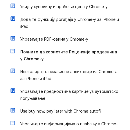
Увид у куповину и праћење цена у Chrome-у
Додајте функцију догађаја у Chrome-у за iPhone и
iPad
Управљајте PDF-овима у Chrome-у
Почните да користите Рецензије продавница
у Chrome-у
Инсталирајте независне апликације из Chrome-а
за iPhone и iPad
Управљајте предностима картице уз аутоматско
попуњавање
Use buy now, pay later with Chrome autofill
Управљајте информацијама о плаћању у Chrome-