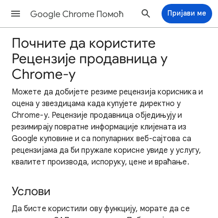
Google Chrome Помоћ
Пријави ме
Почните да користите
Рецензије продавница у
Chrome-у
Можете да добијете резиме рецензија корисника и
оцена у звездицама када купујете директно у
Chrome-у. Рецензије продавница обједињују и
резимирају повратне информације клијената из
Google куповине и са популарних веб-сајтова са
рецензијама да би пружале корисне увиде у услугу,
квалитет производа, испоруку, цене и враћање.
Услови
Да бисте користили ову функцију, морате да се