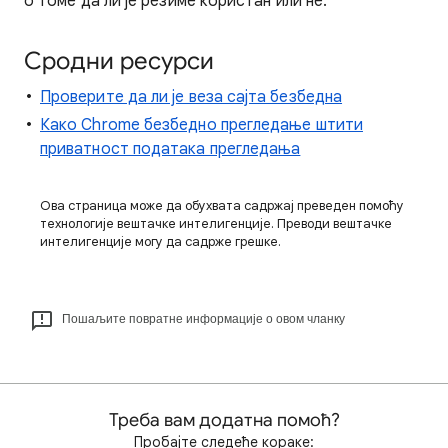
о томе да ли је резиме користан или не.
Сродни ресурси
Проверите да ли је веза сајта безбедна
Како Chrome безбедно прегледање штити
приватност података прегледања
Ова страница може да обухвата садржај преведен помоћу
технологије вештачке интелигенције. Преводи вештачке
интелигенције могу да садрже грешке.
Пошаљите повратне информације о овом чланку
Треба вам додатна помоћ?
Пробајте следеће кораке: