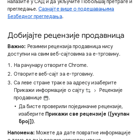
налазите у САД и да укључите Побољшај претраге и
прегледање.
Сазнајте више о подешавањима
Безбедног прегледања
.
Добијајте рецензије продавница
Важно:
Резимеи рецензија продавница нису
доступни на свим веб-сајтовима за е-трговину.
На рачунару отворите Chrome.
Отворите веб-сајт за е-трговину.
Са леве стране траке за адресу изаберите
Прикажи информације о сајту
Рецензије
продавнице
.
Да бисте проверили појединачне рецензије,
изаберите
Прикажи све рецензије ([укупан
број])
.
Напомена:
Можете да дате повратне информације