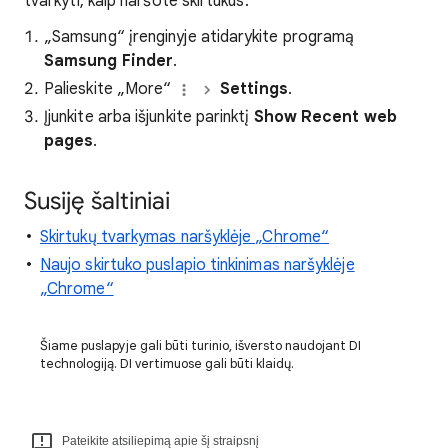
tvarkyti, kaip naršote skirtukus.
„Samsung“ įrenginyje atidarykite programą
Samsung Finder
.
Palieskite „More“
Settings
.
Įjunkite arba išjunkite parinktį
Show Recent web
pages
.
Susiję šaltiniai
Skirtukų tvarkymas naršyklėje „Chrome“
Naujo skirtuko puslapio tinkinimas naršyklėje
„Chrome“
Šiame puslapyje gali būti turinio, išversto naudojant DI
technologiją. DI vertimuose gali būti klaidų.
Pateikite atsiliepimą apie šį straipsnį