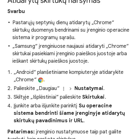
Atidarytų skirtukų naršymas
Svarbu
Pastarųjų septynių dienų atidarytų „Chrome“
skirtukų duomenys bendrinami su įrenginio operacine
sistema ir programų sąrašu.
„Samsung“ įrenginiuose naujausi atidaryti „Chrome“
skirtukai pasiekiami įrenginio paieškos juostoje arba
ieškant skirtukų paieškos juostoje.
„Android“ planšetiniame kompiuteryje atidarykite
„Chrome“
.
Palieskite „Daugiau“
Nustatymai
.
Skiltyje „Išplėstiniai“ palieskite
Skirtukai
.
Įjunkite arba išjunkite parinktį
Su operacine
sistema bendrinti šiame įrenginyje atidarytų
skirtukų pavadinimus ir URL
.
Patarimas:
įrenginio nustatymuose taip pat galite