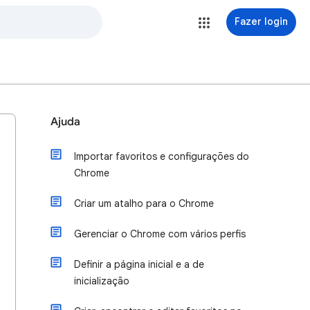
Fazer login
Ajuda
Importar favoritos e configurações do
Chrome
Criar um atalho para o Chrome
Gerenciar o Chrome com vários perfis
Definir a página inicial e a de
inicialização