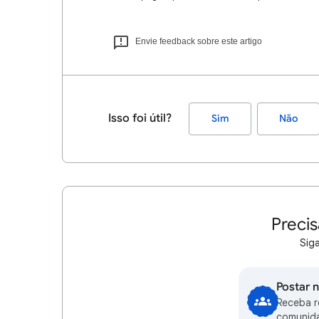
Envie feedback sobre este artigo
Isso foi útil?
Sim
Não
Precis
Siga
Postar 
Receba 
comunid