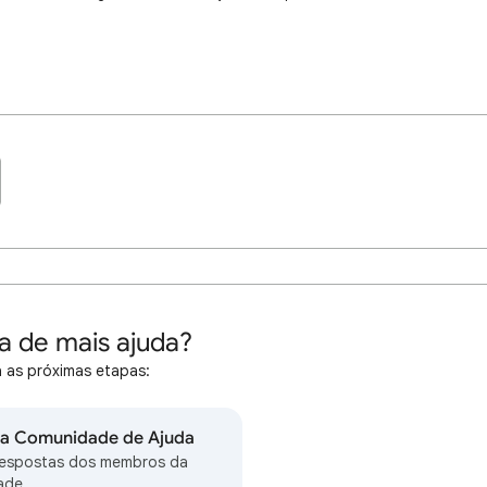
a de mais ajuda?
 as próximas etapas:
na Comunidade de Ajuda
respostas dos membros da
ade