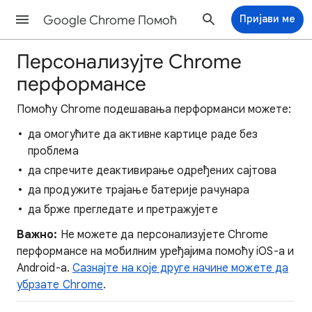
Google Chrome Помоћ
Пријави ме
Персонализујте Chrome
перформансе
Помоћу Chrome подешавања перформанси можете:
да омогућите да активне картице раде без
проблема
да спречите деактивирање одређених сајтова
да продужите трајање батерије рачунара
да брже прегледате и претражујете
Важно:
Не можете да персонализујете Chrome
перформансе на мобилним уређајима помоћу iOS-а и
Android-а.
Сазнајте на које друге начине можете да
убрзате Chrome
.