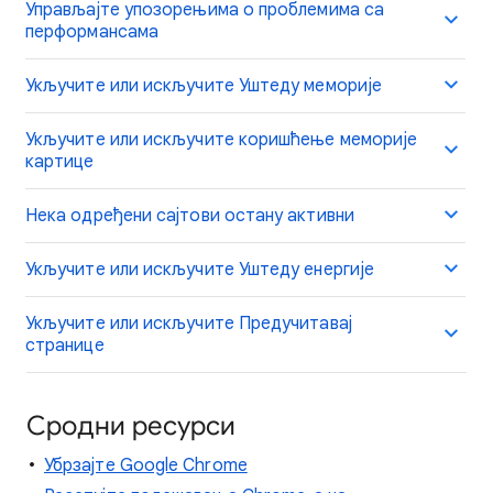
Управљајте упозорењима о проблемима са
перформансама
Укључите или искључите Уштеду меморије
Укључите или искључите коришћење меморије
картице
Нека одређени сајтови остану активни
Укључите или искључите Уштеду енергије
Укључите или искључите Предучитавај
странице
Сродни ресурси
Убрзајте Google Chrome