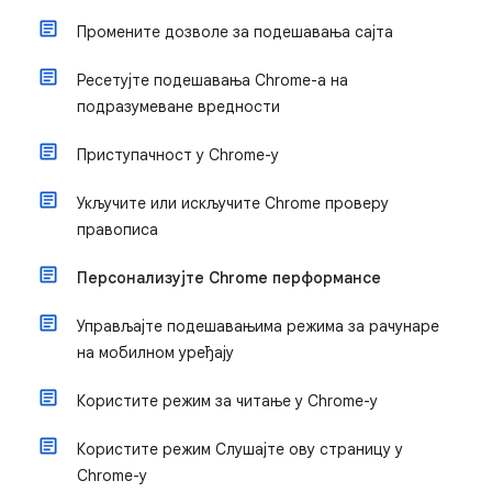
Промените дозволе за подешавања сајта
Ресетујте подешавања Chrome-а на
подразумеване вредности
Приступачност у Chrome-у
Укључите или искључите Chrome проверу
правописа
Персонализујте Chrome перформансе
Управљајте подешавањима режима за рачунаре
на мобилном уређају
Користите режим за читање у Chrome-у
Користите режим Слушајте ову страницу у
Chrome-у