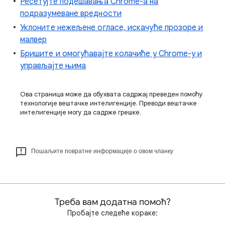
Ресетујте подешавања Chrome-а на
подразумеване вредности
Уклоните нежељене огласе, искачуће прозоре и
малвер
Бришите и омогућавајте колачиће у Chrome-у и
управљајте њима
Ова страница може да обухвата садржај преведен помоћу
технологије вештачке интелигенције. Преводи вештачке
интелигенције могу да садрже грешке.
Пошаљите повратне информације о овом чланку
Треба вам додатна помоћ?
Пробајте следеће кораке: