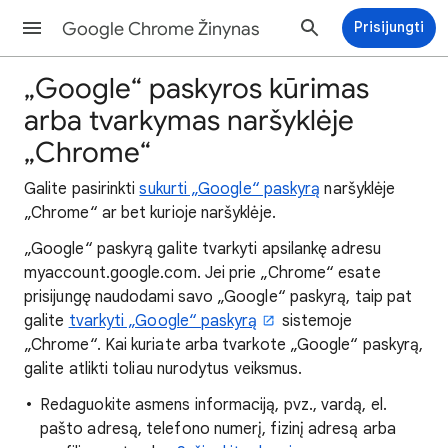
Google Chrome Žinynas
Prisijungti
„Google“ paskyros kūrimas
arba tvarkymas naršyklėje
„Chrome“
Galite pasirinkti
sukurti „Google“ paskyrą
naršyklėje
„Chrome“ ar bet kurioje naršyklėje.
„Google“ paskyrą galite tvarkyti apsilankę adresu
myaccount.google.com. Jei prie „Chrome“ esate
prisijungę naudodami savo „Google“ paskyrą, taip pat
galite
tvarkyti „Google“ paskyrą
sistemoje
„Chrome“. Kai kuriate arba tvarkote „Google“ paskyrą,
galite atlikti toliau nurodytus veiksmus.
Redaguokite asmens informaciją, pvz., vardą, el.
pašto adresą, telefono numerį, fizinį adresą arba