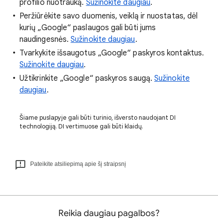
profilio nuotrauką.
Sužinokite daugiau
.
Peržiūrėkite savo duomenis, veiklą ir nuostatas, dėl
kurių „Google“ paslaugos gali būti jums
naudingesnės.
Sužinokite daugiau
.
Tvarkykite išsaugotus „Google“ paskyros kontaktus.
Sužinokite daugiau
.
Užtikrinkite „Google“ paskyros saugą.
Sužinokite
daugiau
.
Šiame puslapyje gali būti turinio, išversto naudojant DI
technologiją. DI vertimuose gali būti klaidų.
Pateikite atsiliepimą apie šį straipsnį
Reikia daugiau pagalbos?