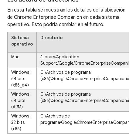
En esta tabla se muestran los detalles de la ubicación
de Chrome Enterprise Companion en cada sistema
operativo. Esto podría cambiar en el futuro.
Sistema
Directorio
operativo
Mac
/Library/Application
Support/Google/ChromeEnterpriseCompanion/
Windows:
C:\Archivos de programa
64 bits
(x86)\Google\ChromeEnterpriseCompanion\ent
(x86_64)
Windows:
C:\Archivos de programa
64 bits
(x86)\Google\ChromeEnterpriseCompanion\ent
(ARM)
Windows:
C:\Archivos de
32 bits
programa\Google\ChromeEnterpriseCompanion\
(x86)