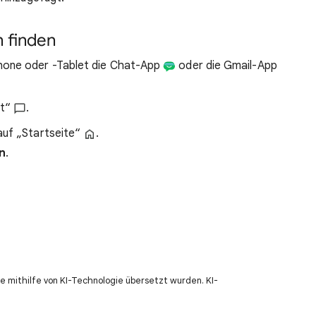
 finden
hone oder -Tablet die Chat-App
oder die Gmail-App
at“
.
auf „Startseite“
.
n
.
e mithilfe von KI-Technologie übersetzt wurden. KI-