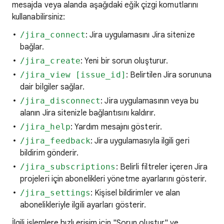
mesajda veya alanda aşağıdaki eğik çizgi komutlarını
kullanabilirsiniz:
/jira_connect
: Jira uygulamasını Jira sitenize
bağlar.
/jira_create
: Yeni bir sorun oluşturur.
/jira_view [issue_id]
: Belirtilen Jira sorununa
dair bilgiler sağlar.
/jira_disconnect
: Jira uygulamasının veya bu
alanın Jira sitenizle bağlantısını kaldırır.
/jira_help
: Yardım mesajını gösterir.
/jira_feedback
: Jira uygulamasıyla ilgili geri
bildirim gönderir.
/jira_subscriptions
: Belirli filtreler içeren Jira
projeleri için abonelikleri yönetme ayarlarını gösterir.
/jira_settings
: Kişisel bildirimler ve alan
abonelikleriyle ilgili ayarları gösterir.
İlgili işlemlere hızlı erişim için "Sorun oluştur" ve